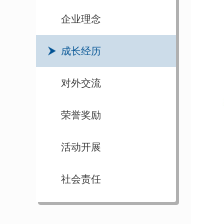
规章制度
集团时评
企业理念
组织架构
大政方针
成长经历
企业管理
行业动态
对外交流
荣誉奖励
活动开展
社会责任