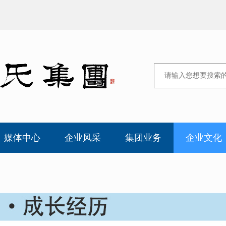
媒体中心
企业风采
集团业务
企业文化
集团视频
唐山经安钢铁集团
产品介绍
企业理念
图说毕氏
青龙安胜矿业集团
市场行情
成长经历