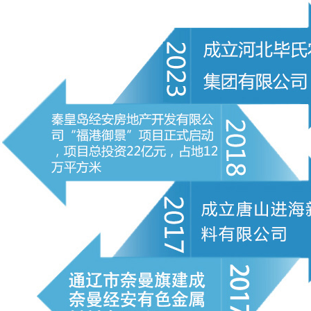
经安书画
秦皇岛绿电集团
销售服务体系
对外交流
奈曼镍金集团
品牌推广
荣誉奖励
河北毕氏农业集团
活动开展
唐山进海新材料有限公司
社会责任
葫芦岛市正源矿业有限公司
秦皇岛经安房地产开发有限公司