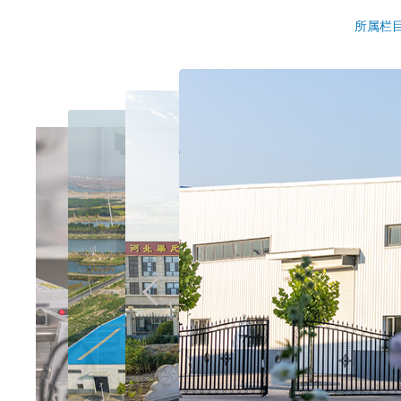
规章制度
集团时评
经安书
所属栏
组织架构
大政方针
企业管理
行业动态